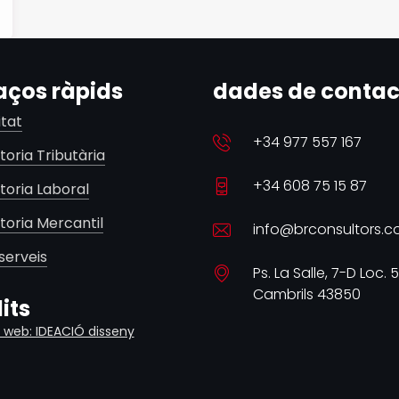
aços ràpids
dades de contac
itat
+34 977 557 167
toria Tributària
+34 608 75 15 87
toria Laboral
toria Mercantil
info@brconsultors.
serveis
Ps. La Salle, 7-D Loc. 5
Cambrils 43850
its
 web: IDEACIÓ disseny