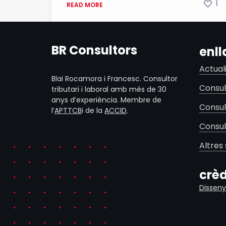
1
READ MORE
BR Consultors
enll
Actual
Blai Rocamora i Francesc. Consultor
Consul
tributari i laboral amb més de 30
anys d’experiència. Membre de
Consul
l’
APTTCB
i de la
ACCID
.
Consul
Altres 
crèd
Disseny