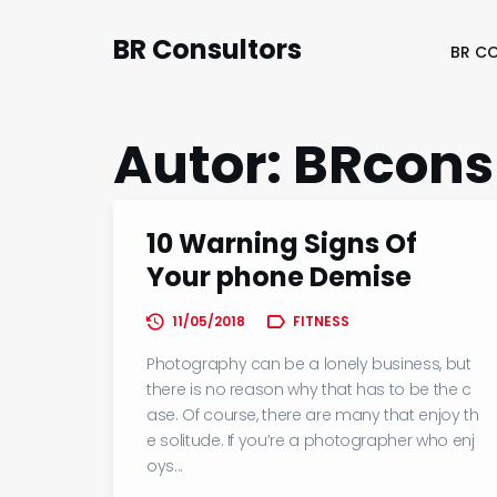
BR Consultors
BR C
Autor:
BRcons
10 Warning Signs Of
Your phone Demise
11/05/2018
FITNESS
Photography can be a lonely business, but
there is no reason why that has to be the c
ase. Of course, there are many that enjoy th
e solitude. If you’re a photographer who enj
oys...