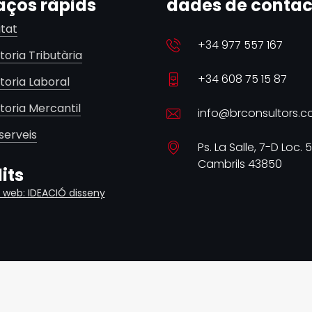
aços ràpids
dades de contac
itat
+34 977 557 167
toria Tributària
+34 608 75 15 87
toria Laboral
toria Mercantil
info@brconsultors.
serveis
Ps. La Salle, 7-D Loc. 5
Cambrils 43850
its
 web: IDEACIÓ disseny