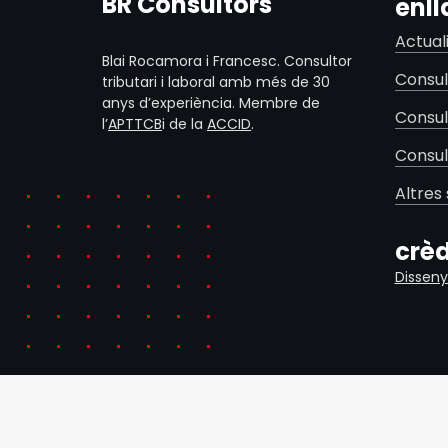
BR Consultors
enll
Actual
Blai Rocamora i Francesc. Consultor
Consul
tributari i laboral amb més de 30
anys d’experiència. Membre de
Consul
l’
APTTCB
i de la
ACCID
.
Consul
Altres 
crèd
Disseny