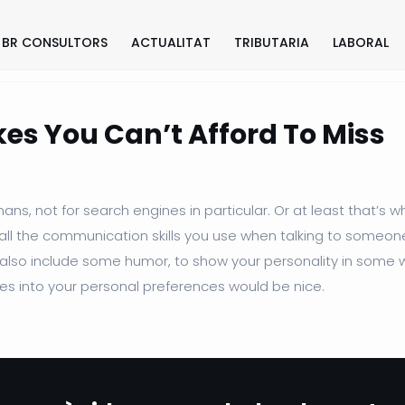
BR CONSULTORS
ACTUALITAT
TRIBUTARIA
LABORAL
es You Can’t Afford To Miss
ns, not for search engines in particular. Or at least that’s w
g all the communication skills you use when talking to someo
 to also include some humor, to show your personality in some
ses into your personal preferences would be nice.