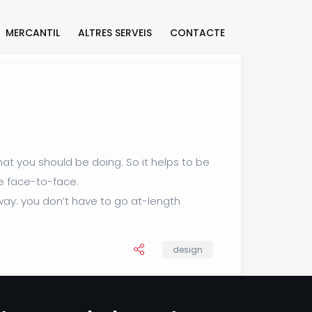
MERCANTIL
ALTRES SERVEIS
CONTACTE
hat you should be doing. So it helps to be
ne face-to-face.
 way: you don’t have to go at-length
design