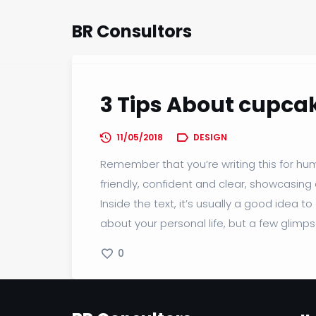
BR Consultors
3 Tips About cupcak
11/05/2018
DESIGN
Remember that you’re writing this for huma
friendly, confident and clear, showcasin
Inside the text, it’s usually a good idea
about your personal life, but a few glimp
0