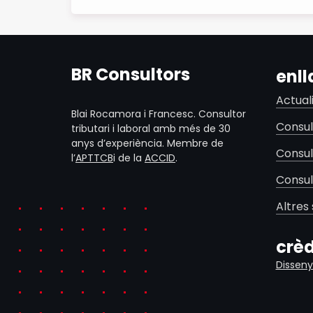
BR Consultors
enll
Actual
Blai Rocamora i Francesc. Consultor
Consul
tributari i laboral amb més de 30
anys d’experiència. Membre de
Consul
l’
APTTCB
i de la
ACCID
.
Consul
Altres 
crèd
Disseny