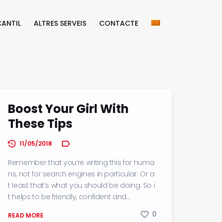
ANTIL
ALTRES SERVEIS
CONTACTE
Boost Your Girl With
These Tips
11/05/2018
Remember that you’re writing this for huma
ns, not for search engines in particular. Or a
t least that’s what you should be doing. So i
t helps to be friendly, confident and...
0
READ MORE