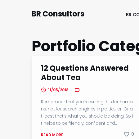
BR Consultors
BR C
Portfolio Cat
12 Questions Answered
About Tea
11/05/2018
Remember that you’re writing this for huma
ns, not for search engines in particular. Or a
t least that’s what you should be doing. So i
t helps to be friendly, confident and...
0
READ MORE