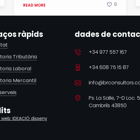
0
READ MORE
aços ràpids
dades de contac
itat
+34 977 557 167
toria Tributària
+34 608 75 15 87
toria Laboral
toria Mercantil
info@brconsultors.
serveis
Ps. La Salle, 7-D Loc. 5
Cambrils 43850
its
 web: IDEACIÓ disseny