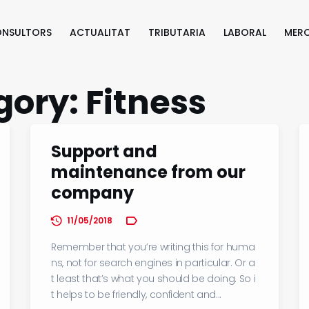
ONSULTORS
ACTUALITAT
TRIBUTARIA
LABORAL
MERC
egory:
Fitness
Support and
maintenance from our
company
11/05/2018
Remember that you’re writing this for huma
ns, not for search engines in particular. Or a
t least that’s what you should be doing. So i
t helps to be friendly, confident and...